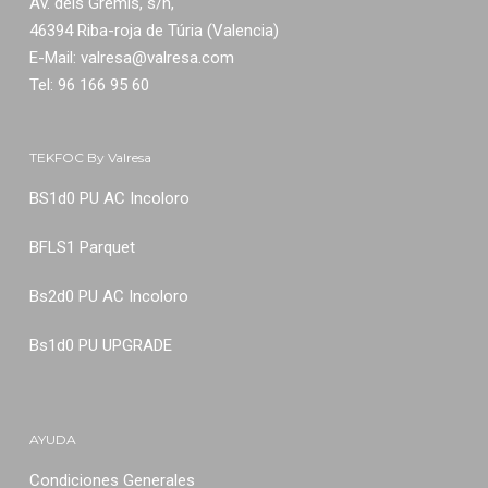
Av. dels Gremis, s/n,
46394 Riba-roja de Túria (Valencia)
E-Mail:
valresa@valresa.com
Tel: 96 166 95 60
TEKFOC By Valresa
BS1d0 PU AC Incoloro
BFLS1 Parquet
Bs2d0 PU AC Incoloro
Bs1d0 PU UPGRADE
AYUDA
Condiciones Generales