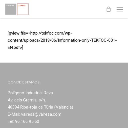
Skip
Menu
Men
to
main
content
[gview file=»http://tekfoc.com/wp-
content/uploads/2018/06/Information-only-TEKFOC-001-
EN.pdf»]
DONDE ESTAMOS
Polígono Industrial Reva
Av. dels Gremis, s/n,
46394 Riba-roja de Túria (Valencia)
E-Mail:
valresa@valresa.com
Tel: 96 166 95 60