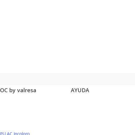
OC by valresa
AYUDA
PU AC Incoloro
Condiciones Generales
Política de Privacidad
Política de cookies
Parquet
Politica de Redes Sociales
PU AC Incoloro