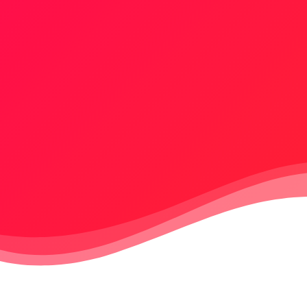
Parquet Water Base Fireproof proce
flame resistant wood againts fire
See certificate