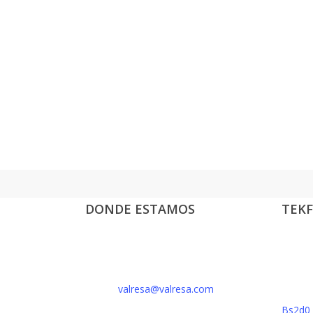
DONDE ESTAMOS
TEKF
Polígono Industrial Reva
BS1d0 
Av. dels Gremis, s/n,
46394 Riba-roja de Túria (Valencia)
BFLS1 
E-Mail:
valresa@valresa.com
Tel: 96 166 95 60
Bs2d0 