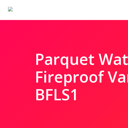
Skip
to
main
content
Parquet Wat
Fireproof Va
BFLS1