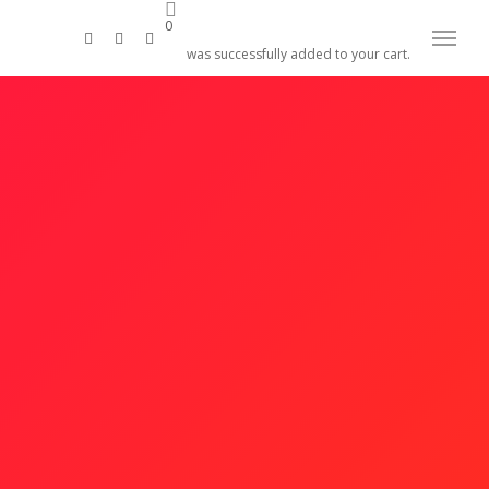
0
twitter
facebook
google-
Menu
was successfully added to your cart.
plus