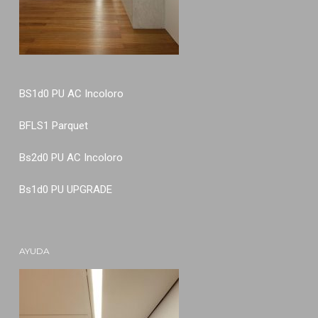
BS1d0 PU AC Incoloro
BFLS1 Parquet
Bs2d0 PU AC Incoloro
Bs1d0 PU UPGRADE
AYUDA